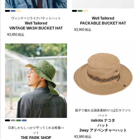
Well Tailored
ヴィンテージライクバケットハット
Well Tailored
PACKABLE BUCKET HAT
VINTAGE WASH BUCKET HAT
¥
3,960
税込
¥
3,850
税込
親子で被れる国産素材のつば広サファリ
ハット
nakota ナコタ
ハット
日差しからしっかり守ってくれる軽量ハ
2way アドベンチャーハット
ット
¥
3,980
税込
THE PARK SHOP