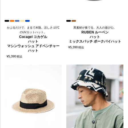
かぶるだけで、まるで木陰。涼しさ-10℃
異素材が奏でる、大人の遊び心。
RUBEN ルーベン
のUVカットハット。
Cocagel コカゲル
ハット
ハット
ミックスパッチ ポークパイハット
マシンウォッシュ アドベンチャー
¥
5,390
税込
ハット
¥
5,390
税込