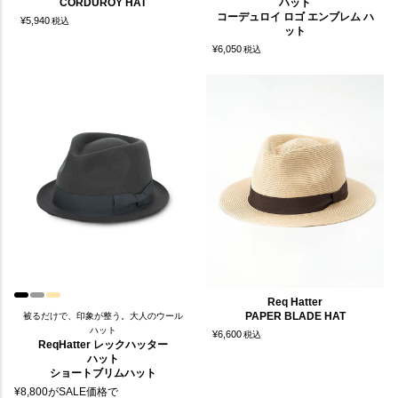
CORDUROY HAT
ハット
コーデュロイ ロゴ エンブレム ハ
¥
5,940
税込
ット
¥
6,050
税込
Req Hatter
PAPER BLADE HAT
被るだけで、印象が整う。大人のウール
ハット
¥
6,600
税込
ReqHatter レックハッター
ハット
ショートブリムハット
¥
8,800
がSALE価格で