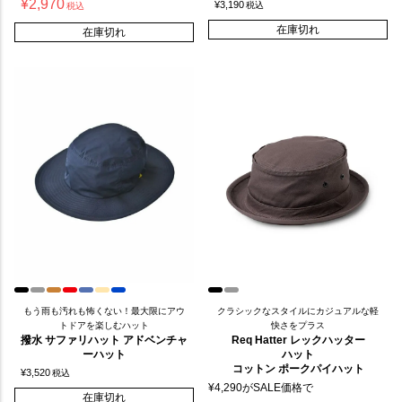
¥
2,970
¥
3,190
税込
税込
在庫切れ
在庫切れ
もう雨も汚れも怖くない！最大限にアウ
クラシックなスタイルにカジュアルな軽
トドアを楽しむハット
快さをプラス
撥水 サファリハット アドベンチャ
Req Hatter レックハッター
ーハット
ハット
コットン ポークパイハット
¥
3,520
税込
¥
4,290
がSALE価格で
在庫切れ