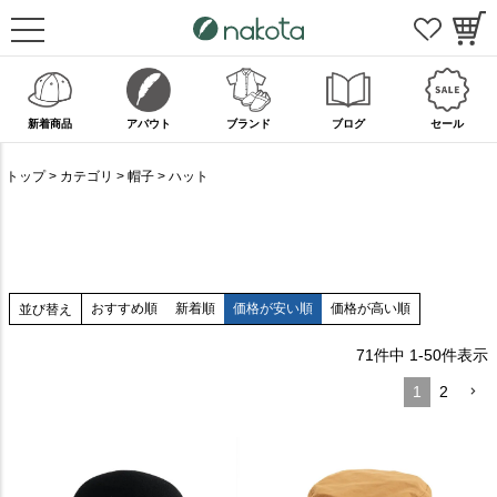
新着商品
アバウト
ブランド
ブログ
セール
トップ
カテゴリ
帽子
ハット
おすすめ順
新着順
価格が安い順
価格が高い順
並び替え
71
件中
1
-
50
件表示
1
2