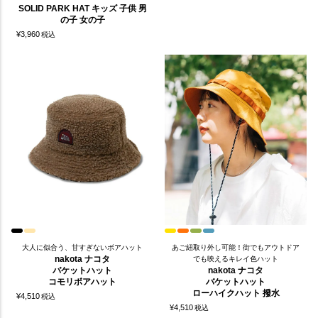
SOLID PARK HAT キッズ 子供 男
の子 女の子
¥
3,960
税込
大人に似合う、甘すぎないボアハット
あご紐取り外し可能！街でもアウトドア
nakota ナコタ
でも映えるキレイ色ハット
バケットハット
nakota ナコタ
コモリボアハット
バケットハット
ローハイクハット 撥水
¥
4,510
税込
¥
4,510
税込