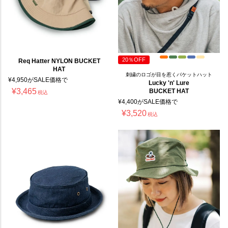
20％OFF
Req Hatter NYLON BUCKET
HAT
刺繍のロゴが目を惹くバケットハット
¥
4,950
がSALE価格で
Lucky 'n' Lure
¥
3,465
BUCKET HAT
税込
¥
4,400
がSALE価格で
¥
3,520
税込