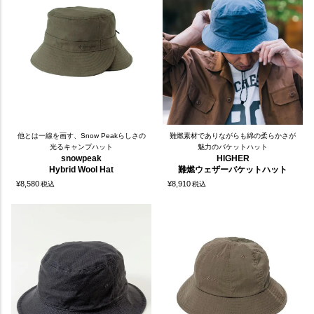
他とは一線を画す、Snow Peakらしさの
難燃素材でありながらも綿の柔らかさが
光るキャンプハット
魅力のバケットハット
snowpeak
HIGHER
Hybrid Wool Hat
難燃ウェザーバケットハット
¥
8,580
¥
8,910
税込
税込