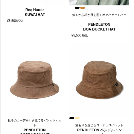
Req Hatter
KUWAI HAT
鮮やかな柄が目を惹くボアバケットハッ
ト
¥
5,500
税込
PENDLETON
BOA BUCKET HAT
¥
5,500
税込
秋冬のコーデを引き立てるバケットハッ
ト
温もりを感じるコーデュロイハット
PENDLETON
PENDLETON ペンドルトン