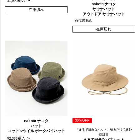
〜
税込
¥
1,990
nakota ナコタ
サウナハット
在庫切れ
アウトドア サウナハット
¥
2,310
税込
在庫切れ
30％OFF
nakota ナコタ
ハット
「まるで日傘なハット」被るだけで紫外
コットンツイル ポークパイハット
線対策
〜
税込
¥
2,365
まるで日傘ツバ広ハット