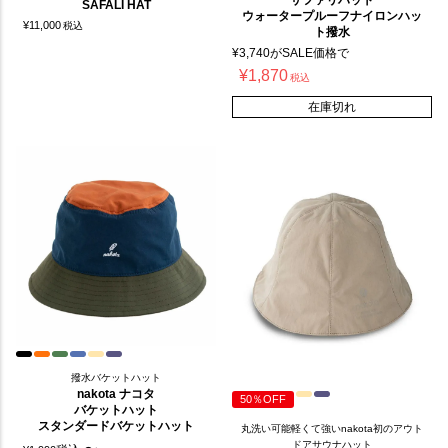
SAFALI HAT
ウォータープルーフナイロンハッ
¥
11,000
税込
ト撥水
¥
3,740
がSALE価格で
¥
1,870
税込
在庫切れ
撥水バケットハット
nakota ナコタ
50％OFF
バケットハット
スタンダードバケットハット
丸洗い可能軽くて強いnakota初のアウト
ドアサウナハット