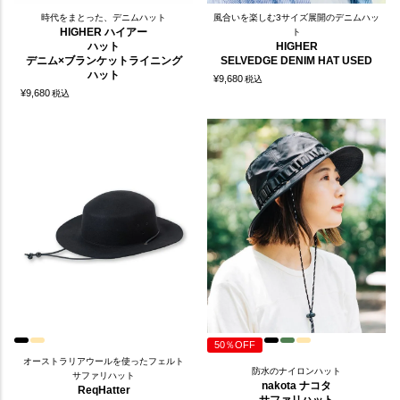
時代をまとった、デニムハット
風合いを楽しむ3サイズ展開のデニムハッ
HIGHER ハイアー
ト
ハット
HIGHER
デニム×ブランケットライニング
SELVEDGE DENIM HAT USED
ハット
¥
9,680
税込
¥
9,680
税込
50％OFF
オーストラリアウールを使ったフェルト
防水のナイロンハット
サファリハット
nakota ナコタ
ReqHatter
サファリハット