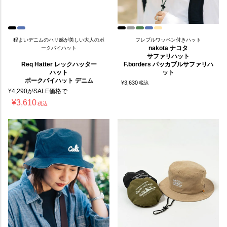
程よいデニムのハリ感が美しい大人のポ
フレブルワッペン付きハット
nakota ナコタ
ークパイハット
サファリハット
Req Hatter レックハッター
F.borders パッカブルサファリハ
ハット
ット
ポークパイハット デニム
¥
3,630
税込
¥
4,290
がSALE価格で
¥
3,610
税込