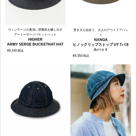
ヴィンテージの奥深い雰囲気を醸し出す
焚き火も似合う、大人のアウトドアハッ
アーミーサージバケットハット
ト
HIGHER
NANGA
ARMY SERGE BUCKETHAT HAT
ヒノックリップストップ UT 7パネ
ルハット
¥
9,240
税込
¥
9,350
税込