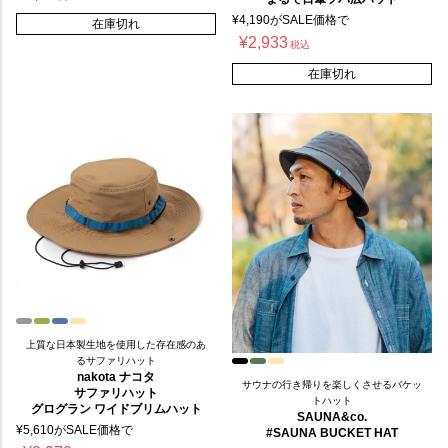
¥
4,190
がSALE価格で
在庫切れ
¥
2,933
税込
在庫切れ
上質な日本製生地を使用した存在感のあ
るサファリハット
nakota ナコタ
サウナの行き帰りを楽しくさせるバケッ
サファリハット
トハット
グログラン ワイドブリムハット
SAUNA&co.
¥
5,610
がSALE価格で
#SAUNA BUCKET HAT