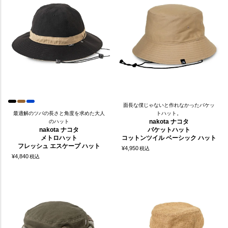
面長な僕じゃないと作れなかったバケッ
最適解のツバの長さと角度を求めた大人
トハット。
nakota ナコタ
のハット
nakota ナコタ
バケットハット
メトロハット
コットンツイル ベーシック ハット
フレッシュ エスケープ ハット
¥
4,950
税込
¥
4,840
税込