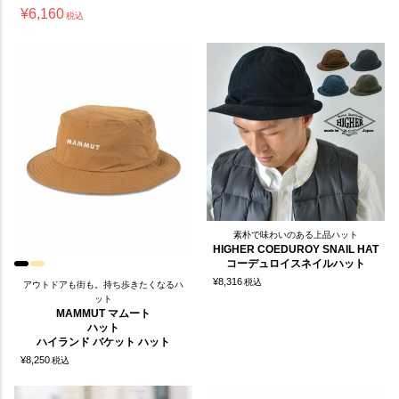
¥
6,160
税込
素朴で味わいのある上品ハット
HIGHER COEDUROY SNAIL HAT
コーデュロイスネイルハット
¥
8,316
税込
アウトドアも街も。持ち歩きたくなるハ
ット
MAMMUT マムート
ハット
ハイランド バケット ハット
¥
8,250
税込