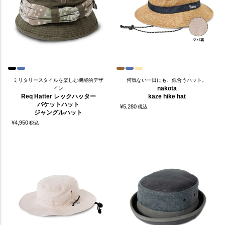
ミリタリースタイルを楽しむ機能的デザ
何気ない一日にも、似合うハット。
nakota
イン
Req Hatter レックハッター
kaze hike hat
バケットハット
¥
5,280
税込
ジャングルハット
¥
4,950
税込