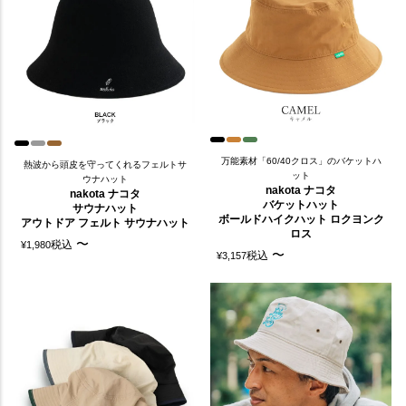
万能素材「60/40クロス」のバケットハ
熱波から頭皮を守ってくれるフェルトサ
ット
ウナハット
nakota ナコタ
nakota ナコタ
バケットハット
サウナハット
ボールドハイクハット ロクヨンク
アウトドア フェルト サウナハット
ロス
〜
税込
¥
1,980
〜
税込
¥
3,157