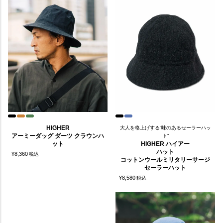
HIGHER
大人を格上げする“味のあるセーラーハッ
アーミーダッグ ダーツ クラウンハ
ト”
ット
HIGHER ハイアー
ハット
¥
8,360
税込
コットンウールミリタリーサージ
セーラーハット
¥
8,580
税込