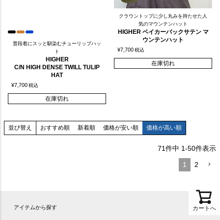
クラウントップに少し丸みを持たせた人
気のマウンテンハット
HIGHER ベイカーバックサテン マ
ウンテンハット
普段着にスッと馴染むチューリップハッ
¥
7,700
税込
ト
HIGHER
在庫切れ
C/N HIGH DENSE TWILL TULIP
HAT
¥
7,700
税込
在庫切れ
おすすめ順
新着順
価格が安い順
価格が高い順
並び替え
71
件中
1
-
50
件表示
1
2
アイテムから探す
カートへ