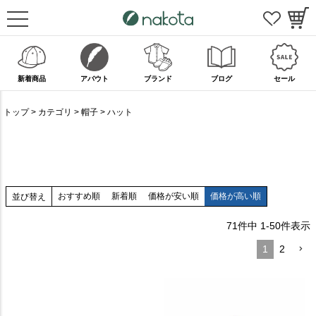
新着商品
アバウト
ブランド
ブログ
セール
トップ
カテゴリ
帽子
ハット
おすすめ順
新着順
価格が安い順
価格が高い順
並び替え
71
件中
1
-
50
件表示
1
2