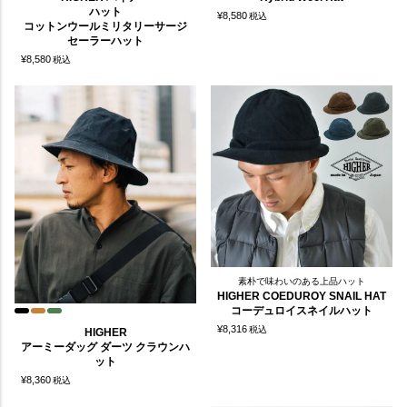
ハット
¥
8,580
税込
コットンウールミリタリーサージ
セーラーハット
¥
8,580
税込
素朴で味わいのある上品ハット
HIGHER COEDUROY SNAIL HAT
コーデュロイスネイルハット
¥
8,316
税込
HIGHER
アーミーダッグ ダーツ クラウンハ
ット
¥
8,360
税込