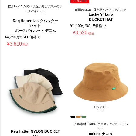
20％OFF
程よいデニムのハリ感が美しい大人のポ
刺繍のロゴが目を惹くバケットハット
ークパイハット
Lucky 'n' Lure
BUCKET HAT
Req Hatter レックハッター
ハット
¥
4,400
がSALE価格で
ポークパイハット デニム
¥
3,520
税込
¥
4,290
がSALE価格で
¥
3,610
税込
万能素材「60/40クロス」のバケットハ
ット
Req Hatter NYLON BUCKET
nakota ナコタ