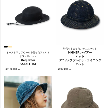
時代をまとった、デニムハット
HIGHER ハイアー
オーストラリアウールを使ったフェルト
ハット
サファリハット
ReqHatter
デニム×ブランケットライニング
SAFALI HAT
ハット
¥
11,000
¥
9,680
税込
税込