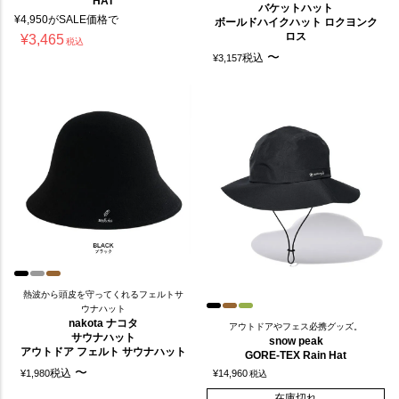
HAT
バケットハット
¥
4,950
がSALE価格で
ボールドハイクハット ロクヨンク
ロス
¥
3,465
税込
〜
税込
¥
3,157
熱波から頭皮を守ってくれるフェルトサ
ウナハット
nakota ナコタ
アウトドアやフェス必携グッズ。
サウナハット
snow peak
アウトドア フェルト サウナハット
GORE-TEX Rain Hat
〜
税込
¥
1,980
¥
14,960
税込
在庫切れ