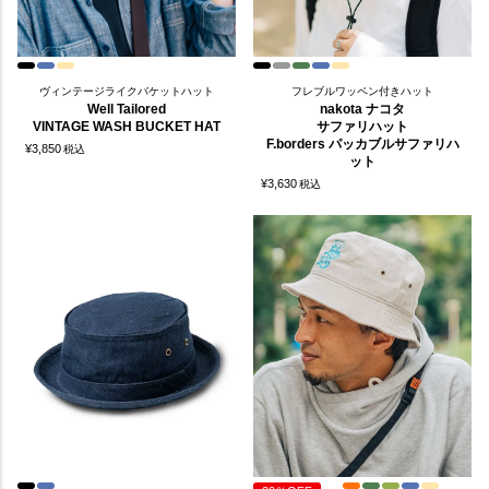
ヴィンテージライクバケットハット
フレブルワッペン付きハット
Well Tailored
nakota ナコタ
VINTAGE WASH BUCKET HAT
サファリハット
F.borders パッカブルサファリハ
¥
3,850
税込
ット
¥
3,630
税込