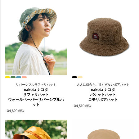
リバーシブルサファリハット
大人に似合う、甘すぎないボアハット
nakota ナコタ
nakota ナコタ
サファリハット
バケットハット
ウォールペーパーリバーシブルハ
コモリボアハット
ット
¥
4,510
税込
¥
4,620
税込