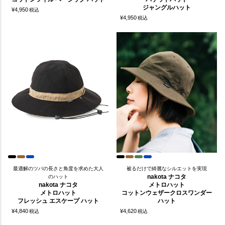
ジャングルハット
¥
4,950
税込
¥
4,950
税込
最適解のツバの長さと角度を求めた大人
被るだけで綺麗なシルエットを実現
nakota ナコタ
のハット
nakota ナコタ
メトロハット
メトロハット
コットンウェザークロスワンダー
フレッシュ エスケープ ハット
ハット
¥
4,840
¥
4,620
税込
税込