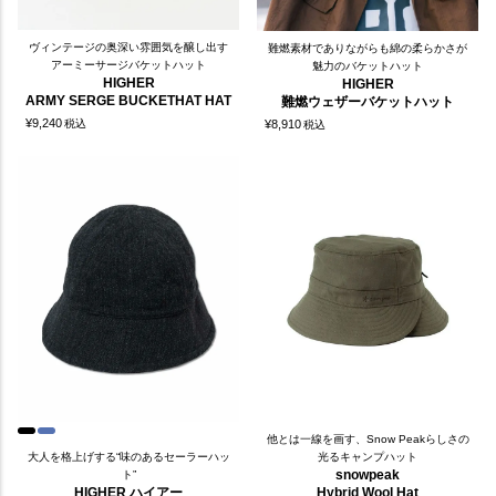
ヴィンテージの奥深い雰囲気を醸し出す
難燃素材でありながらも綿の柔らかさが
アーミーサージバケットハット
魅力のバケットハット
HIGHER
HIGHER
ARMY SERGE BUCKETHAT HAT
難燃ウェザーバケットハット
¥
9,240
¥
8,910
税込
税込
他とは一線を画す、Snow Peakらしさの
大人を格上げする“味のあるセーラーハッ
光るキャンプハット
snowpeak
ト”
HIGHER ハイアー
Hybrid Wool Hat