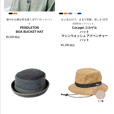
鮮やかな柄が目を惹くボアバケットハッ
かぶるだけで、まるで木陰。涼しさ-10℃
ト
のUVカットハット。
PENDLETON
Cocagel コカゲル
BOA BUCKET HAT
ハット
マシンウォッシュ アドベンチャー
¥
5,500
税込
ハット
¥
5,390
税込