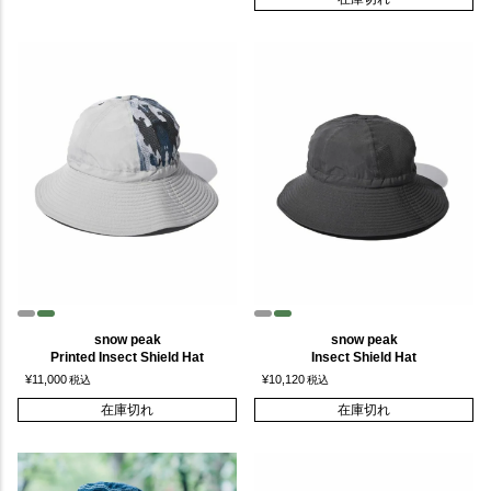
snow peak
snow peak
Printed Insect Shield Hat
Insect Shield Hat
¥
11,000
¥
10,120
税込
税込
在庫切れ
在庫切れ