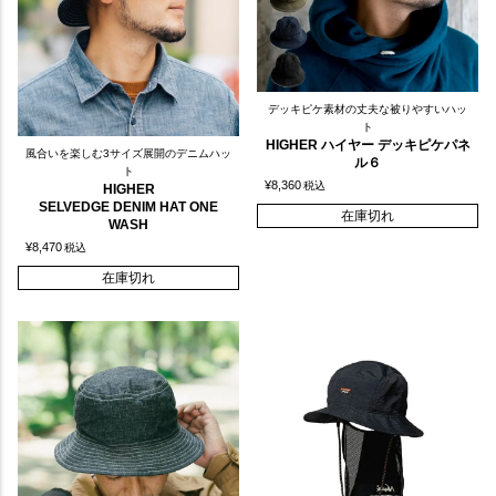
デッキピケ素材の丈夫な被りやすいハッ
ト
HIGHER ハイヤー デッキピケパネ
風合いを楽しむ3サイズ展開のデニムハッ
ル６
ト
¥
8,360
税込
HIGHER
SELVEDGE DENIM HAT ONE
在庫切れ
WASH
¥
8,470
税込
在庫切れ