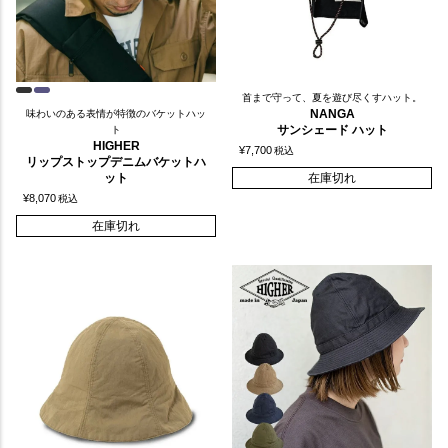
首まで守って、夏を遊び尽くすハット。
NANGA
味わいのある表情が特徴のバケットハッ
サンシェード ハット
ト
HIGHER
¥
7,700
税込
リップストップデニムバケットハ
ット
在庫切れ
¥
8,070
税込
在庫切れ