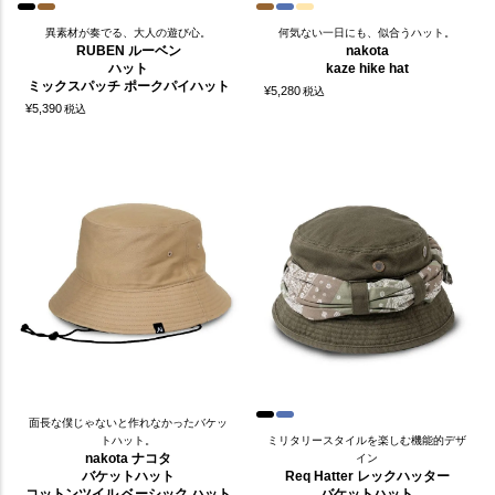
異素材が奏でる、大人の遊び心。
何気ない一日にも、似合うハット。
RUBEN ルーベン
nakota
ハット
kaze hike hat
ミックスパッチ ポークパイハット
¥
5,280
税込
¥
5,390
税込
面長な僕じゃないと作れなかったバケッ
トハット。
ミリタリースタイルを楽しむ機能的デザ
nakota ナコタ
イン
バケットハット
Req Hatter レックハッター
コットンツイル ベーシック ハット
バケットハット