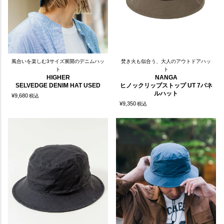
風合いを楽しむ3サイズ展開のデニムハッ
焚き火も似合う、大人のアウトドアハッ
ト
ト
HIGHER
NANGA
SELVEDGE DENIM HAT USED
ヒノックリップストップ UT 7パネ
ルハット
¥
9,680
税込
¥
9,350
税込