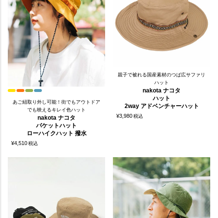
親子で被れる国産素材のつば広サファリ
ハット
nakota ナコタ
ハット
あご紐取り外し可能！街でもアウトドア
2way アドベンチャーハット
でも映えるキレイ色ハット
¥
3,980
税込
nakota ナコタ
バケットハット
ローハイクハット 撥水
¥
4,510
税込