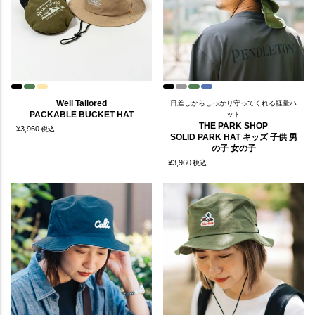
Well Tailored
日差しからしっかり守ってくれる軽量ハ
PACKABLE BUCKET HAT
ット
THE PARK SHOP
¥
3,960
税込
SOLID PARK HAT キッズ 子供 男
の子 女の子
¥
3,960
税込