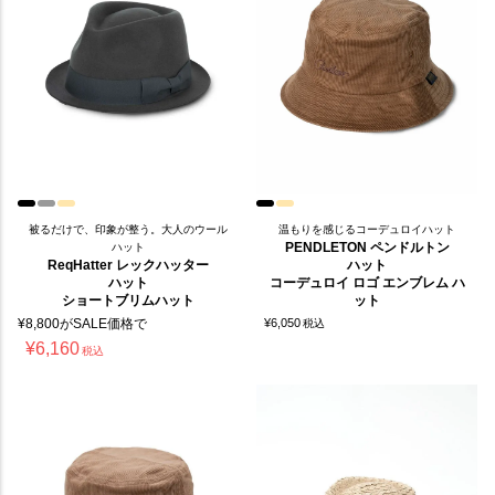
被るだけで、印象が整う。大人のウール
温もりを感じるコーデュロイハット
PENDLETON ペンドルトン
ハット
ReqHatter レックハッター
ハット
ハット
コーデュロイ ロゴ エンブレム ハ
ショートブリムハット
ット
¥
8,800
がSALE価格で
¥
6,050
税込
¥
6,160
税込