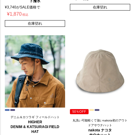
ト撥水
¥
3,740
がSALE価格で
在庫切れ
¥
1,870
税込
在庫切れ
50％OFF
デニム＆カツラギ フィールドハット
丸洗い可能軽くて強いnakota初のアウト
HIGHER
ドアサウナハット
DENIM & KATSURAGI FIELD
nakota ナコタ
HAT