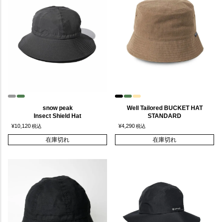
snow peak
Well Tailored BUCKET HAT
Insect Shield Hat
STANDARD
¥
10,120
¥
4,290
税込
税込
在庫切れ
在庫切れ