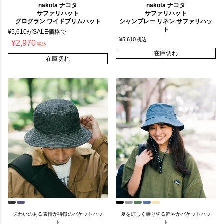
nakota ナコタ
nakota ナコタ
サファリハット
サファリハット
グログラン ワイドブリムハット
シャンブレー リネン サファリハッ
ト
¥
5,610
がSALE価格で
¥
5,610
税込
¥
2,970
税込
在庫切れ
在庫切れ
味わいのある表情が特徴のバケットハッ
夏を涼しく乗り切る軽やかバケットハッ
ト
ト