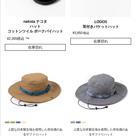
nakota ナコタ
LOGOS
ハット
耳付きバケットハット
コットンツイル ポークパイハット
¥
3,850
税込
〜
税込
¥
2,365
在庫切れ
在庫切れ
上質な日本製生地を使用した存在感のあ
上質な日本製生地を使用した存在感のあ
るサファリハット
るサファリハット