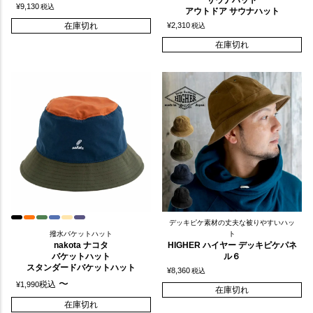
サウナハット
¥
9,130
税込
アウトドア サウナハット
在庫切れ
¥
2,310
税込
在庫切れ
デッキピケ素材の丈夫な被りやすいハッ
撥水バケットハット
ト
nakota ナコタ
HIGHER ハイヤー デッキピケパネ
バケットハット
ル６
スタンダードバケットハット
¥
8,360
税込
〜
税込
¥
1,990
在庫切れ
在庫切れ