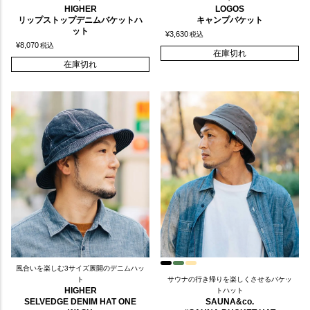
HIGHER
LOGOS
リップストップデニムバケットハ
キャンプバケット
ット
¥
3,630
税込
¥
8,070
税込
在庫切れ
在庫切れ
風合いを楽しむ3サイズ展開のデニムハッ
ト
サウナの行き帰りを楽しくさせるバケッ
HIGHER
トハット
SELVEDGE DENIM HAT ONE
SAUNA&co.