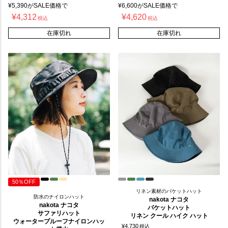
¥
5,390
がSALE価格で
¥
6,600
がSALE価格で
¥
4,312
¥
4,620
税込
税込
在庫切れ
在庫切れ
50％OFF
リネン素材のバケットハット
防水のナイロンハット
nakota ナコタ
nakota ナコタ
バケットハット
サファリハット
リネン クール ハイク ハット
ウォータープルーフナイロンハッ
¥
4,730
税込