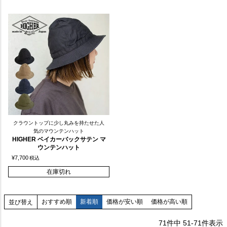
クラウントップに少し丸みを持たせた人
気のマウンテンハット
HIGHER ベイカーバックサテン マ
ウンテンハット
¥
7,700
税込
在庫切れ
おすすめ順
新着順
価格が安い順
価格が高い順
並び替え
71
件中
51
-
71
件表示