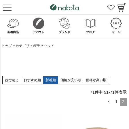
新着商品
アバウト
ブランド
ブログ
セール
トップ
カテゴリ
帽子
ハット
おすすめ順
新着順
価格が安い順
価格が高い順
並び替え
71
件中
51
-
71
件表示
1
2