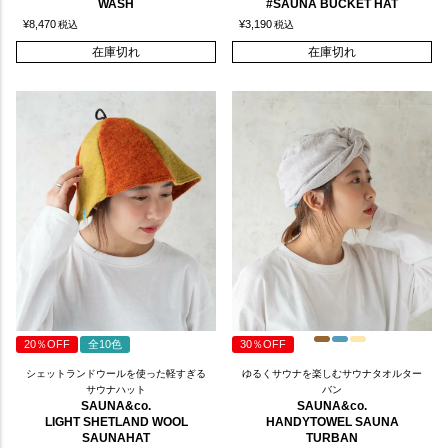
WASH
#SAUNA BUCKET HAT
¥
8,470
¥
3,190
税込
税込
在庫切れ
在庫切れ
20％OFF
全10色
30％OFF
シェットランドウールを使った軽すぎる
ゆるくサウナを楽しむサウナタオルター
サウナハット
バン
SAUNA&co.
SAUNA&co.
LIGHT SHETLAND WOOL
HANDYTOWEL SAUNA
SAUNAHAT
TURBAN