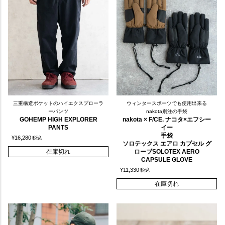
三重構造ポケットのハイエクスプローラ
ウィンタースポーツでも使用出来る
ーパンツ
nakota別注の手袋
GOHEMP HIGH EXPLORER
nakota × F/CE. ナコタ×エフシー
PANTS
イー
手袋
¥
16,280
税込
ソロテックス エアロ カプセル グ
在庫切れ
ローブSOLOTEX AERO
CAPSULE GLOVE
¥
11,330
税込
在庫切れ