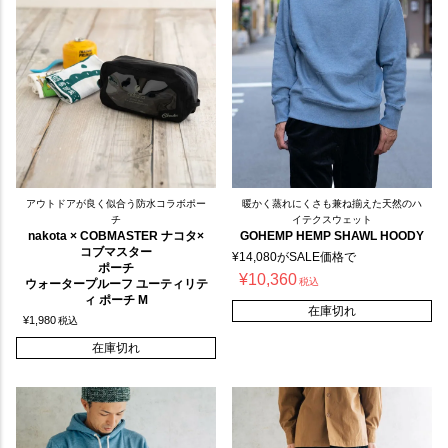
アウトドアが良く似合う防水コラボポー
暖かく蒸れにくさも兼ね揃えた天然のハ
チ
イテクスウェット
nakota × COBMASTER ナコタ×
GOHEMP HEMP SHAWL HOODY
コブマスター
¥
14,080
がSALE価格で
ポーチ
¥
10,360
税込
ウォータープルーフ ユーティリテ
ィ ポーチ M
在庫切れ
¥
1,980
税込
在庫切れ