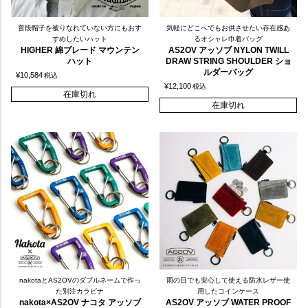
普段帽子を被りなれていない方にもおす
気軽にどこへでもお供させたい存在感あ
すめしたいハット
るオシャレ巾着バッグ
HIGHER 綿ブレード マウンテン
AS2OV アッソブ NYLON TWILL
ハット
DRAW STRING SHOULDER ショ
ルダーバッグ
¥
10,584
税込
¥
12,100
税込
在庫切れ
在庫切れ
nakotaとAS2OVのダブルネームで作っ
雨の日でも安心して使える防水レザー使
た別注カラビナ
用したコインケース
nakota×AS2OV ナコタ アッソブ
AS2OV アッソブ WATER PROOF