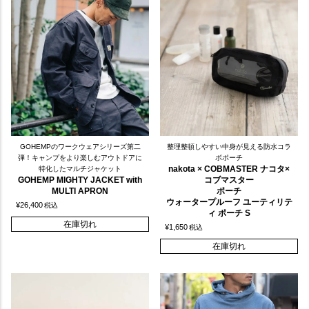
GOHEMPのワークウェアシリーズ第二
整理整頓しやすい中身が見える防水コラ
弾！キャンプをより楽しむアウトドアに
ボポーチ
nakota × COBMASTER ナコタ×
特化したマルチジャケット
GOHEMP MIGHTY JACKET with
コブマスター
MULTI APRON
ポーチ
ウォータープルーフ ユーティリテ
¥
26,400
税込
ィ ポーチ S
在庫切れ
¥
1,650
税込
在庫切れ