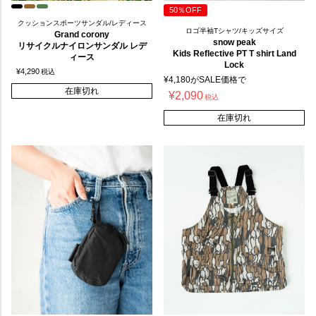
50％OFF
クッションスポーツサンダル/レディース
ロゴ半袖Tシャツ/キッズサイズ
Grand corony
snow peak
リサイクルナイロンサンダル レデ
Kids Reflective PT T shirt Land
ィース
Lock
¥
4,290
税込
¥
4,180
がSALE価格で
在庫切れ
¥
2,090
税込
在庫切れ