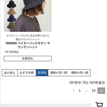
クラウントップに少し丸みを持たせた人
気のマウンテンハット
HIGHER ベイカーバックサテン マ
ウンテンハット
¥
7,700
税込
在庫切れ
おすすめ順
新着順
価格が安い順
価格が高い順
並び替え
787
件中
751
-
787
件表示
1
…
15
16