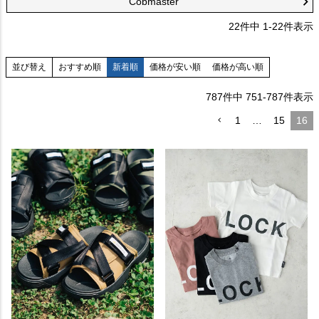
Cobmaster
22
件中
1
-
22
件表示
おすすめ順
新着順
価格が安い順
価格が高い順
並び替え
787
件中
751
-
787
件表示
1
…
15
16