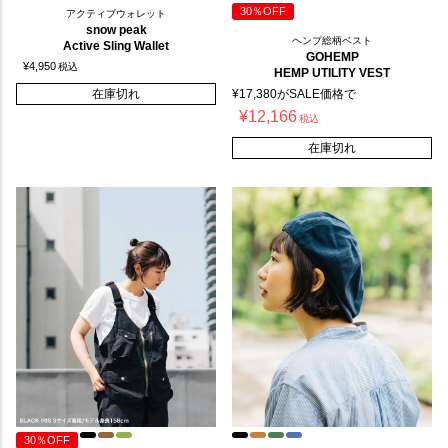
30％OFF
アクティブウォレット
snow peak
ヘンプ総柄ベスト
Active Sling Wallet
GOHEMP
¥
4,950
税込
HEMP UTILITY VEST
在庫切れ
¥
17,380
がSALE価格で
¥
12,166
税込
在庫切れ
30％OFF