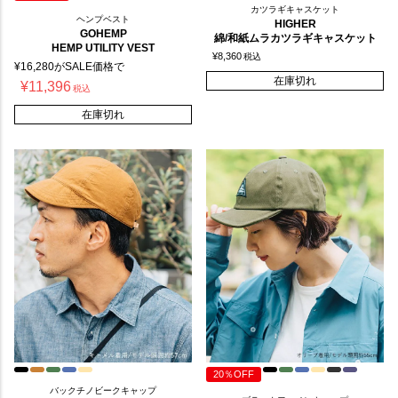
カツラギキャスケット
ヘンプベスト
HIGHER
GOHEMP
綿/和紙ムラカツラギキャスケット
HEMP UTILITY VEST
¥
8,360
税込
¥
16,280
がSALE価格で
在庫切れ
¥
11,396
税込
在庫切れ
20％OFF
バックチノビークキャップ