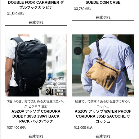
DOUBLE FOOK CARABINER ダ
SUEDE COIN CASE
ブルフックカラビナ
¥
3,780
税込
¥
1,540
税込
在庫切れ
在庫切れ
3通りの使い方で楽しめる大容量大型バッ
軽量でいて防水！あらゆる遊びに対応サ
グ ビジネス 旅行
コッシュ
AS2OV アッソブ CORDURA
AS2OV アッソブ WATER PROOF
DOBBY 305D 3WAY BACK
CORDURA 305D SACOCHE サ
PACK バックパック
コッシュ
¥
37,400
¥
11,000
税込
税込
在庫切れ
在庫切れ