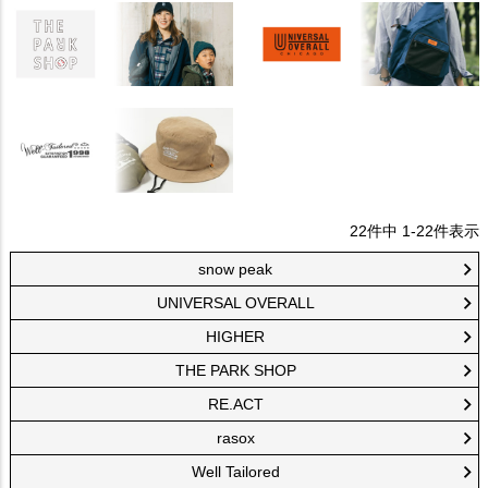
22
件中
1
-
22
件表示
snow peak
UNIVERSAL OVERALL
HIGHER
THE PARK SHOP
RE.ACT
rasox
Well Tailored