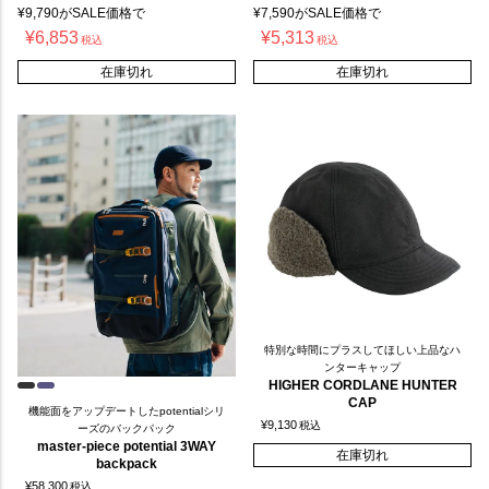
¥
9,790
がSALE価格で
¥
7,590
がSALE価格で
¥
6,853
¥
5,313
税込
税込
在庫切れ
在庫切れ
特別な時間にプラスしてほしい上品なハ
ンターキャップ
HIGHER CORDLANE HUNTER
CAP
機能面をアップデートしたpotentialシリ
¥
9,130
税込
ーズのバックパック
master-piece potential 3WAY
在庫切れ
backpack
¥
58,300
税込