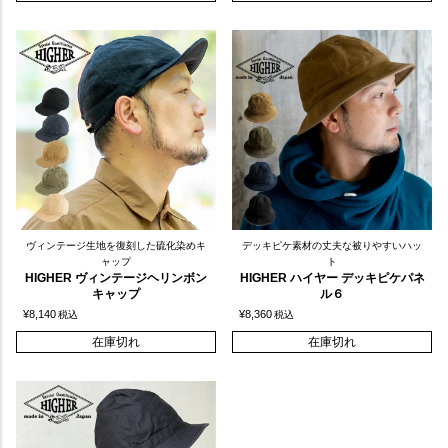
ヴィンテージ生地を復刻した硫化染めキ
デッキピケ素材の丈夫な被りやすいハッ
ャップ
ト
HIGHER ヴィンテージヘリンボン
HIGHER ハイヤー デッキピケパネ
キャップ
ル６
¥
8,140
¥
8,360
税込
税込
在庫切れ
在庫切れ