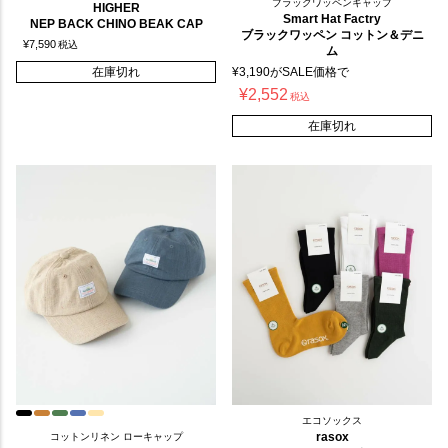
ブラックワッペンキャップ
HIGHER
Smart Hat Factry
NEP BACK CHINO BEAK CAP
ブラックワッペン コットン＆デニ
¥
7,590
税込
ム
在庫切れ
¥
3,190
がSALE価格で
¥
2,552
税込
在庫切れ
エコソックス
rasox
コットンリネン ローキャップ