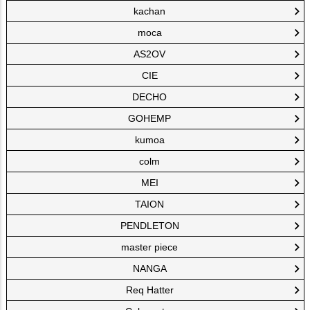
kachan
moca
AS2OV
CIE
DECHO
GOHEMP
kumoa
colm
MEI
TAION
PENDLETON
master piece
NANGA
Req Hatter